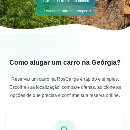
payments
Cartão de débito ou dinheiro
flight_land
Levantamento no aeroporto
Como alugar um carro na Geórgia?
Reservar um carro na RosCar.ge é rápido e simples.
Escolha sua localização, compare ofertas, adicione as
opções de que precisa e confirme sua reserva online.