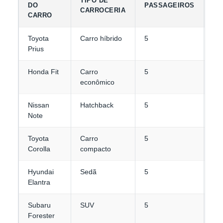
TIPO DE
DO
PASSAGEIROS
DE
CARROCERIA
CARRO
B
Toyota
Carro híbrido
5
2-
Prius
Honda Fit
Carro
5
2
econômico
Nissan
Hatchback
5
2-
Note
Toyota
Carro
5
3-
Corolla
compacto
Hyundai
Sedã
5
4
Elantra
Subaru
SUV
5
4
Forester