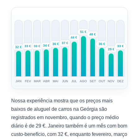
51 €
48 €
44 €
37 €
36 €
36 €
34 €
33 €
33 €
33 €
32 €
29 €
JAN
FEV
MAR
ABR
MAI
JUN
JUL
AGO
SET
OUT
NOV
DEZ
Nossa experiência mostra que os preços mais
baixos de aluguel de carros na Geórgia são
registrados em novembro, quando o preço médio
diário é de 29 €. Janeiro também é um mês com bom
custo-benefício, com 32 €, enquanto fevereiro, março