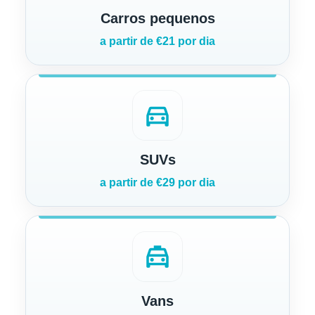
Carros pequenos
a partir de €21 por dia
directions_car
SUVs
a partir de €29 por dia
local_taxi
Vans