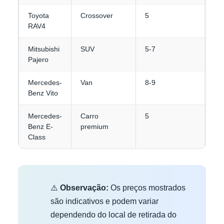
Toyota
Crossover
5
4
RAV4
Mitsubishi
SUV
5-7
4-
Pajero
Mercedes-
Van
8-9
4-
Benz Vito
Mercedes-
Carro
5
3-
Benz E-
premium
Class
⚠️
Observação:
Os preços mostrados
são indicativos e podem variar
dependendo do local de retirada do