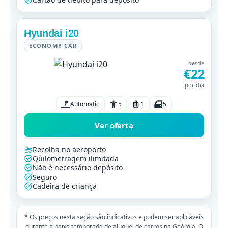
Hyundai i20
ECONOMY CAR
desde
€22
por dia
Automatic
5
1
5
Ver oferta
Recolha no aeroporto
Quilometragem ilimitada
Não é necessário depósito
Seguro
Cadeira de criança
* Os preços nesta seção são indicativos e podem ser aplicáveis
durante a baixa temporada de aluguel de carros na Geórgia. O