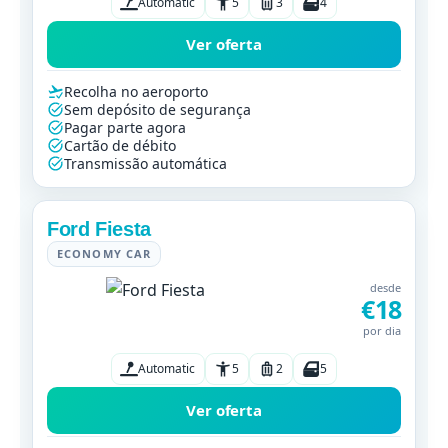
Automatic
5
3
4
Ver oferta
Recolha no aeroporto
Sem depósito de segurança
Pagar parte agora
Cartão de débito
Transmissão automática
Ford Fiesta
ECONOMY CAR
desde
€18
por dia
Automatic
5
2
5
Ver oferta