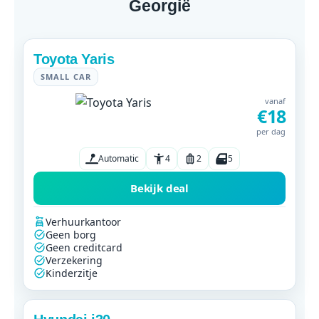
Georgië
Toyota Yaris
SMALL CAR
vanaf
€18
per dag
Automatic
4
2
5
Bekijk deal
Verhuurkantoor
Geen borg
Geen creditcard
Verzekering
Kinderzitje