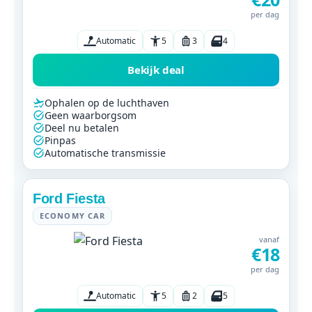
per dag
Automatic
5
3
4
Bekijk deal
Ophalen op de luchthaven
Geen waarborgsom
Deel nu betalen
Pinpas
Automatische transmissie
Ford Fiesta
ECONOMY CAR
vanaf
€18
per dag
Automatic
5
2
5