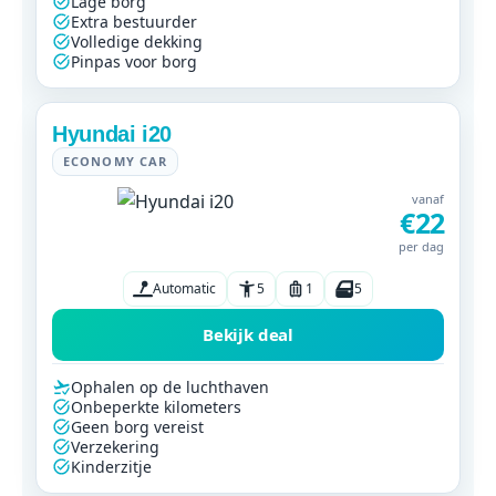
Lage borg
Extra bestuurder
Volledige dekking
Pinpas voor borg
Hyundai i20
ECONOMY CAR
vanaf
€22
per dag
Automatic
5
1
5
Bekijk deal
Ophalen op de luchthaven
Onbeperkte kilometers
Geen borg vereist
Verzekering
Kinderzitje