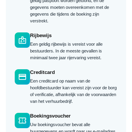
geldig paspoort worden getoond, en de
gegevens moeten overeenkomen met de
gegevens die tijdens de boeking zijn
verstrekt.
Rijbewijs
badge
Een geldig rijbewijs is vereist voor alle
bestuurders. In de meeste gevallen is
minimaal twee jaar rijervaring vereist.
Creditcard
credit_card
Een creditcard op naam van de
hoofdbestuurder kan vereist zijn voor de borg
of verificatie, afhankelijk van de voorwaarden
van het verhuurbedrijf.
Boekingsvoucher
confirmation_number
Uw boekingsvoucher bevat alle
huurgegevens en wordt naar uw e-mailadres