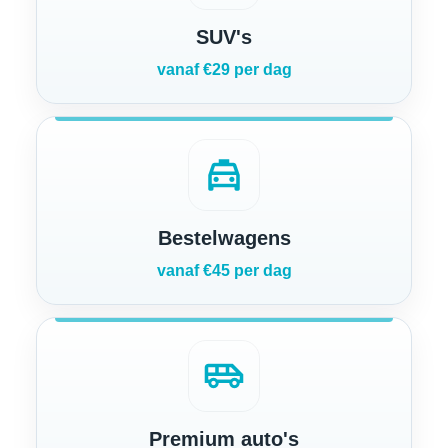
SUV's
vanaf €29 per dag
local_taxi
Bestelwagens
vanaf €45 per dag
airport_shuttle
Premium auto's