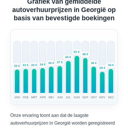
Grafiek van gemiddelde
autoverhuurprijzen in Georgië op
basis van bevestigde boekingen
51 €
48 €
44 €
37 €
36 €
36 €
34 €
33 €
33 €
33 €
32 €
29 €
JAN
FEB
MRT
APR
MEI
JUN
JUL
AUG
SEP
OKT
NOV
DEC
Onze ervaring toont aan dat de laagste
autoverhuurprijzen in Georgië worden geregistreerd