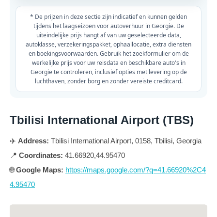
* De prijzen in deze sectie zijn indicatief en kunnen gelden
tijdens het laagseizoen voor autoverhuur in Georgië. De
uiteindelijke prijs hangt af van uw geselecteerde data,
autoklasse, verzekeringspakket, ophaallocatie, extra diensten
en boekingsvoorwaarden. Gebruik het zoekformulier om de
werkelijke prijs voor uw reisdata en beschikbare auto's in
Georgië te controleren, inclusief opties met levering op de
luchthaven, zonder borg en zonder vereiste creditcard.
Tbilisi International Airport (TBS)
✈️
Address:
Tbilisi International Airport, 0158, Tbilisi, Georgia
📍
Coordinates:
41.66920,44.95470
🌐
Google Maps:
https://maps.google.com/?q=41.66920%2C4
4.95470