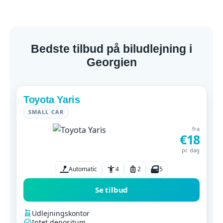
Bedste tilbud på biludlejning i
Georgien
Toyota Yaris
SMALL CAR
fra
€18
pr. dag
Automatic
4
2
5
Se tilbud
Udlejningskontor
Intet depositum