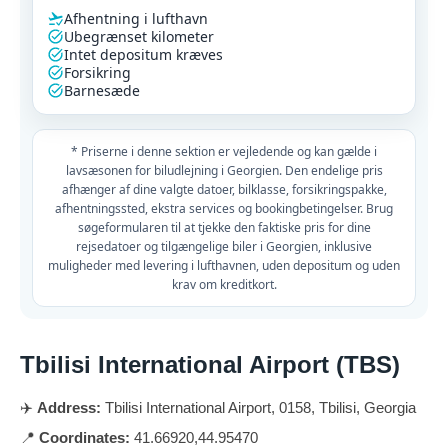
Afhentning i lufthavn
Ubegrænset kilometer
Intet depositum kræves
Forsikring
Barnesæde
* Priserne i denne sektion er vejledende og kan gælde i
lavsæsonen for biludlejning i Georgien. Den endelige pris
afhænger af dine valgte datoer, bilklasse, forsikringspakke,
afhentningssted, ekstra services og bookingbetingelser. Brug
søgeformularen til at tjekke den faktiske pris for dine
rejsedatoer og tilgængelige biler i Georgien, inklusive
muligheder med levering i lufthavnen, uden depositum og uden
krav om kreditkort.
Tbilisi International Airport (TBS)
✈️
Address:
Tbilisi International Airport, 0158, Tbilisi, Georgia
📍
Coordinates:
41.66920,44.95470