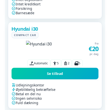
Intet kreditkort
Forsikring
Barnesæde
Hyundai i30
COMPACT CAR
fra
€20
pr. dag
Automatic
5
2
5
Se tilbud
Udlejningskontor
Øjeblikkelig bekræftelse
Betal en del nu
Ingen selvrisiko
Fuld dækning