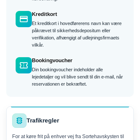
Kreditkort
credit_card
Et kreditkort i hovedførerens navn kan være
påkrævet til sikkerhedsdepositum eller
verifikation, afhængigt af udlejningsfirmaets
vilkår.
Bookingvoucher
confirmation_number
Din bookingvoucher indeholder alle
lejedetaljer og vil blive sendt til din e-mail, når
reservationen er bekræftet.
traffic
Trafikregler
For at køre frit på enhver vej fra Sortehavskysten til