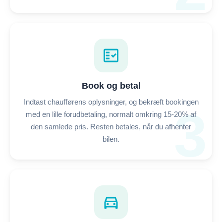
fact_check
Book og betal
Indtast chaufførens oplysninger, og bekræft bookingen
3
med en lille forudbetaling, normalt omkring 15-20% af
den samlede pris. Resten betales, når du afhenter
bilen.
directions_car