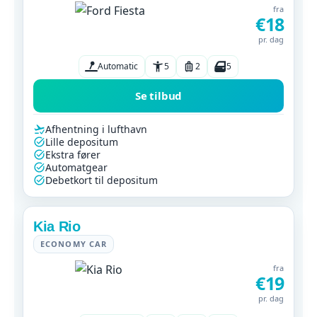
fra
€18
pr. dag
Automatic
5
2
5
Se tilbud
Afhentning i lufthavn
Lille depositum
Ekstra fører
Automatgear
Debetkort til depositum
Kia Rio
ECONOMY CAR
fra
€19
pr. dag