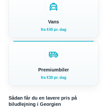
local_taxi
Vans
fra €45 pr. dag
airport_shuttle
Premiumbiler
fra €30 pr. dag
Sådan får du en lavere pris på
biludlejning i Georgien