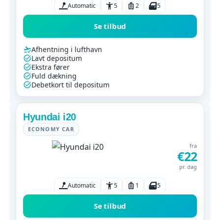
Automatic
5
2
5
Se tilbud
Afhentning i lufthavn
Lavt depositum
Ekstra fører
Fuld dækning
Debetkort til depositum
Hyundai i20
ECONOMY CAR
fra
€22
pr. dag
Automatic
5
1
5
Se tilbud