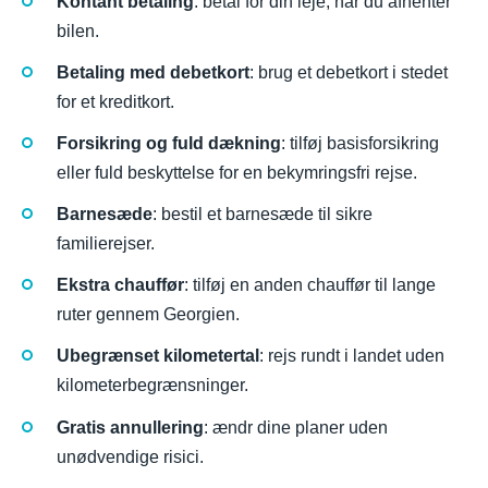
Kontant betaling
: betal for din leje, når du afhenter
bilen.
Betaling med debetkort
: brug et debetkort i stedet
for et kreditkort.
Forsikring og fuld dækning
: tilføj basisforsikring
eller fuld beskyttelse for en bekymringsfri rejse.
Barnesæde
: bestil et barnesæde til sikre
familierejser.
Ekstra chauffør
: tilføj en anden chauffør til lange
ruter gennem Georgien.
Ubegrænset kilometertal
: rejs rundt i landet uden
kilometerbegrænsninger.
Gratis annullering
: ændr dine planer uden
unødvendige risici.