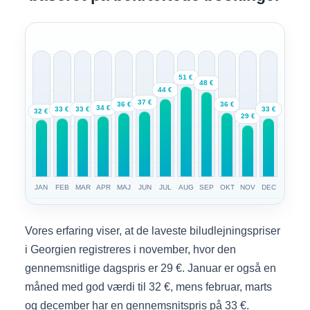
51 €
48 €
44 €
37 €
36 €
36 €
34 €
33 €
33 €
33 €
32 €
29 €
JAN
FEB
MAR
APR
MAJ
JUN
JUL
AUG
SEP
OKT
NOV
DEC
Vores erfaring viser, at de laveste biludlejningspriser
i Georgien registreres i november, hvor den
gennemsnitlige dagspris er 29 €. Januar er også en
måned med god værdi til 32 €, mens februar, marts
og december har en gennemsnitspris på 33 €.