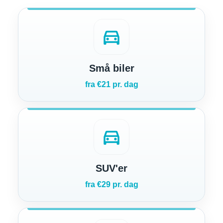
directions_car
Små biler
fra €21 pr. dag
directions_car
SUV'er
fra €29 pr. dag