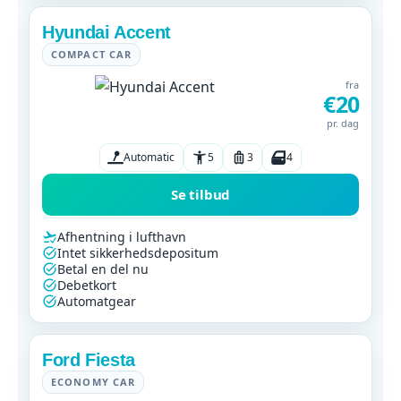
Hyundai Accent
COMPACT CAR
fra
€20
pr. dag
Automatic
5
3
4
Se tilbud
Afhentning i lufthavn
Intet sikkerhedsdepositum
Betal en del nu
Debetkort
Automatgear
Ford Fiesta
ECONOMY CAR