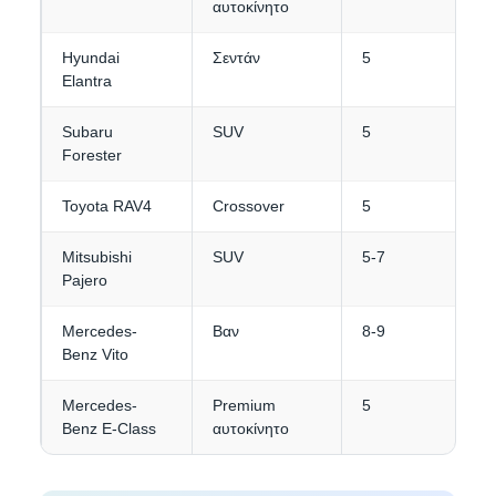
αυτοκίνητο
Hyundai
Σεντάν
5
4
Elantra
Subaru
SUV
5
4
Forester
Toyota RAV4
Crossover
5
4
Mitsubishi
SUV
5-7
4-
Pajero
Mercedes-
Βαν
8-9
4-
Benz Vito
Mercedes-
Premium
5
3-
Benz E-Class
αυτοκίνητο