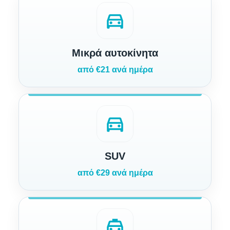
directions_car
Μικρά αυτοκίνητα
από €21 ανά ημέρα
directions_car
SUV
από €29 ανά ημέρα
local_taxi