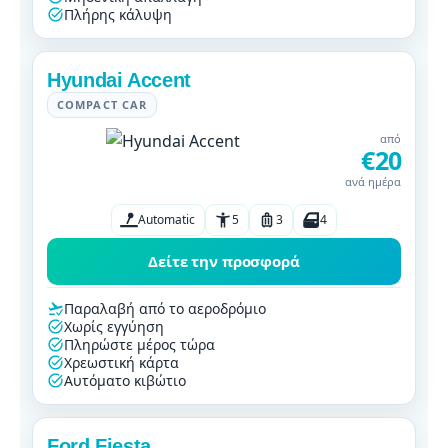
Πλήρης κάλυψη
Hyundai Accent
COMPACT CAR
από
€20
ανά ημέρα
Automatic
5
3
4
Δείτε την προσφορά
Παραλαβή από το αεροδρόμιο
Χωρίς εγγύηση
Πληρώστε μέρος τώρα
Χρεωστική κάρτα
Αυτόματο κιβώτιο
Ford Fiesta