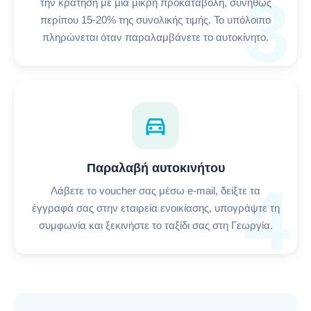
3
την κράτηση με μια μικρή προκαταβολή, συνήθως
περίπου 15-20% της συνολικής τιμής. Το υπόλοιπο
πληρώνεται όταν παραλαμβάνετε το αυτοκίνητο.
directions_car
Παραλαβή αυτοκινήτου
4
Λάβετε το voucher σας μέσω e-mail, δείξτε τα
έγγραφά σας στην εταιρεία ενοικίασης, υπογράψτε τη
συμφωνία και ξεκινήστε το ταξίδι σας στη Γεωργία.