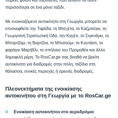
παρέες φίλων και ταξιδιώτες που θέλουν να δουν
περισσότερα σε ένα μόνο ταξίδι.
Με ενοικιαζόμενο αυτοκίνητο στη Γεωργία, μπορείτε να
επισκεφθείτε την Τιφλίδα, τη Μτσχέτα, το Καζμπέγκι, τη
Γεωργιανή Στρατιωτική Οδό, την Καχέτι, το Σιγκνάγκι, το
Μπορτζόμι, τη Βαρτζίια, το Μπατούμι, το Κουτάισι, το
φαράγγι Μαρτβίλι, το σπήλαιο του Προμηθέα και άλλα
δημοφιλή μέρη. Το RosCar.ge σας βοηθά να βρείτε
αυτοκίνητο για διαδρομές στην πόλη, ταξίδια στη
θάλασσα, οινικές περιοχές ή ορεινές διαδρομές.
Πλεονεκτήματα της ενοικίασης
αυτοκινήτου στη Γεωργία με το RosCar.ge
Ενοικίαση αυτοκινήτου στο αεροδρόμιο
: