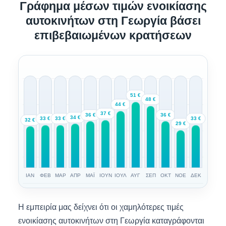
Γράφημα μέσων τιμών ενοικίασης
αυτοκινήτων στη Γεωργία βάσει
επιβεβαιωμένων κρατήσεων
51 €
48 €
44 €
37 €
36 €
36 €
34 €
33 €
33 €
33 €
32 €
29 €
ΙΑΝ
ΦΕΒ
ΜΑΡ
ΑΠΡ
ΜΑΪ
ΙΟΥΝ
ΙΟΥΛ
ΑΥΓ
ΣΕΠ
ΟΚΤ
ΝΟΕ
ΔΕΚ
Η εμπειρία μας δείχνει ότι οι χαμηλότερες τιμές
ενοικίασης αυτοκινήτων στη Γεωργία καταγράφονται