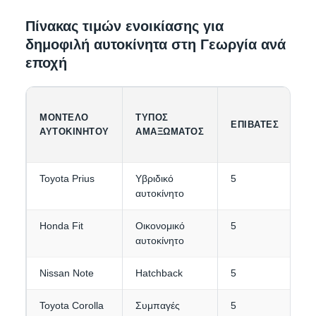
Πίνακας τιμών ενοικίασης για
δημοφιλή αυτοκίνητα στη Γεωργία ανά
εποχή
ΜΟΝΤΈΛΟ
ΤΎΠΟΣ
Χ
ΕΠΙΒΆΤΕΣ
ΑΥΤΟΚΙΝΉΤΟΥ
ΑΜΑΞΏΜΑΤΟΣ
Α
Toyota Prius
Υβριδικό
5
2-
αυτοκίνητο
Honda Fit
Οικονομικό
5
2
αυτοκίνητο
Nissan Note
Hatchback
5
2-
Toyota Corolla
Συμπαγές
5
3-