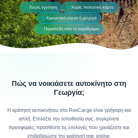
verified
credit_card_off
Χωρίς εγγύηση
Χωρίς πιστωτική κάρτα
payments
Χρεωστική κάρτα ή μετρητά
flight_land
Παραλαβή από το αεροδρόμιο
Πώς να νοικιάσετε αυτοκίνητο στη
Γεωργία;
Η κράτηση αυτοκινήτου στο RosCar.ge είναι γρήγορη και
απλή. Επιλέξτε την τοποθεσία σας, συγκρίνετε
προσφορές, προσθέστε τις επιλογές που χρειάζεστε και
επιβεβαιώστε την κράτησή σας online.