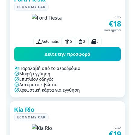
ECONOMY CAR
από
€18
ανά ημέρα
Automatic
5
2
5
Δείτε την προσφορά
Παραλαβή από το αεροδρόμιο
Μικρή εγγύηση
Επιπλέον οδηγός
Αυτόματο κιβώτιο
Χρεωστική κάρτα για εγγύηση
Kia Rio
ECONOMY CAR
από
€19