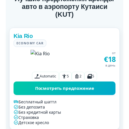
авто в аэропорту Кутаиси
(KUT)
Kia Rio
ECONOMY CAR
от
€18
в день
Automatic
5
2
5
Посмотреть предложение
Бесплатный шаттл
Без депозита
Без кредитной карты
Страховка
Детское кресло