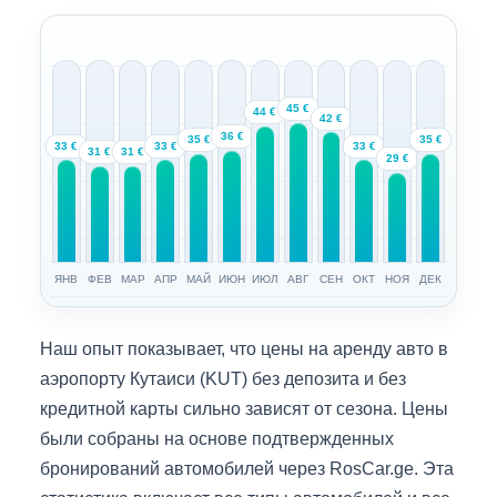
45 €
44 €
42 €
36 €
35 €
35 €
33 €
33 €
33 €
31 €
31 €
29 €
ЯНВ
ФЕВ
МАР
АПР
МАЙ
ИЮН
ИЮЛ
АВГ
СЕН
ОКТ
НОЯ
ДЕК
Наш опыт показывает, что цены на аренду авто в
аэропорту Кутаиси (KUT) без депозита и без
кредитной карты сильно зависят от сезона. Цены
были собраны на основе подтвержденных
бронирований автомобилей через RosCar.ge. Эта