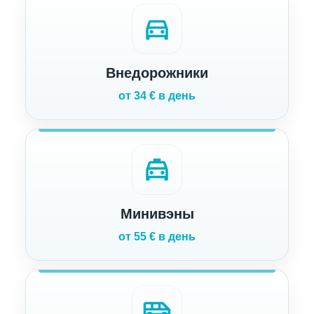
directions_car
Внедорожники
от 34 € в день
local_taxi
Минивэны
от 55 € в день
airport_shuttle