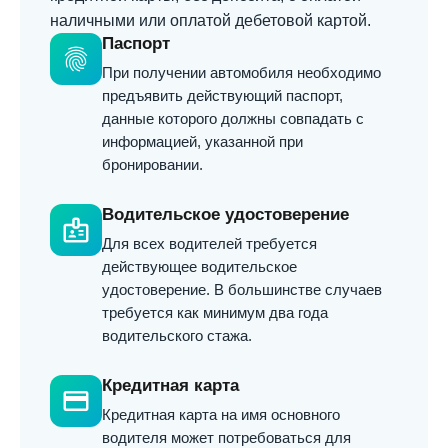
наличными или оплатой дебетовой картой.
Паспорт
fingerprint
При получении автомобиля необходимо
предъявить действующий паспорт,
данные которого должны совпадать с
информацией, указанной при
бронировании.
Водительское удостоверение
badge
Для всех водителей требуется
действующее водительское
удостоверение. В большинстве случаев
требуется как минимум два года
водительского стажа.
Кредитная карта
credit_card
Кредитная карта на имя основного
водителя может потребоваться для