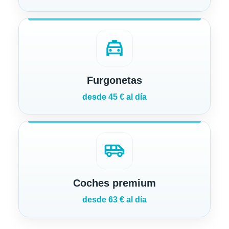
local_taxi
Furgonetas
desde 45 € al día
airport_shuttle
Coches premium
desde 63 € al día