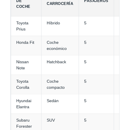
DE
PASAJEROS
DE
CARROCERÍA
COCHE
EQUI
Toyota
Híbrido
5
2-3
Prius
Honda Fit
Coche
5
2
económico
Nissan
Hatchback
5
2-3
Note
Toyota
Coche
5
3-4
Corolla
compacto
Hyundai
Sedán
5
4
Elantra
Subaru
SUV
5
4
Forester