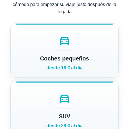
cómodo para empezar su viaje justo después de la
llegada.
directions_car
Coches pequeños
desde 18 € al día
directions_car
SUV
desde 29 € al día