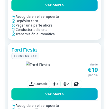
Ver oferta
Recogida en el aeropuerto
Depósito cero
Pagar una parte ahora
Conductor adicional
Transmisión automática
Ford Fiesta
ECONOMY CAR
desde
€19
por día
Automatic
5
2
5
Ver oferta
Recogida en el aeropuerto