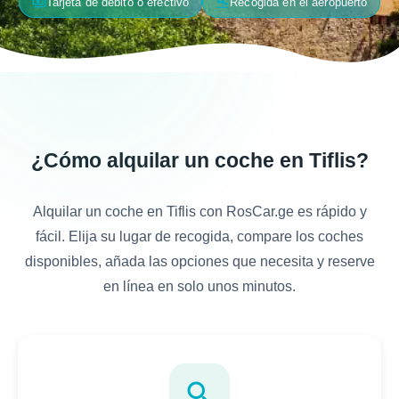
payments
flight_land
Tarjeta de débito o efectivo
Recogida en el aeropuerto
¿Cómo alquilar un coche en Tiflis?
Alquilar un coche en Tiflis con RosCar.ge es rápido y
fácil. Elija su lugar de recogida, compare los coches
disponibles, añada las opciones que necesita y reserve
en línea en solo unos minutos.
search