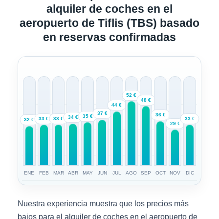
alquiler de coches en el
aeropuerto de Tiflis (TBS) basado
en reservas confirmadas
52 €
48 €
44 €
37 €
36 €
35 €
34 €
33 €
33 €
33 €
32 €
29 €
ENE
FEB
MAR
ABR
MAY
JUN
JUL
AGO
SEP
OCT
NOV
DIC
Nuestra experiencia muestra que los precios más
bajos para el alquiler de coches en el aeropuerto de